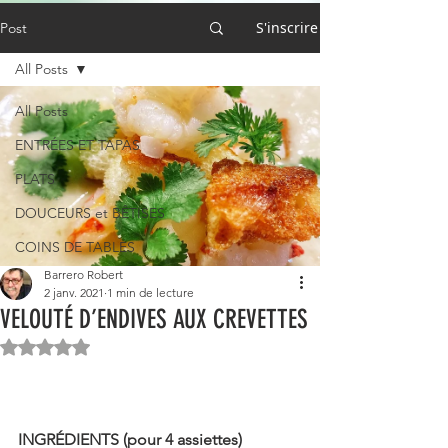
S'inscrire
Post
All Posts
All Posts
ENTRÉES ET TAPAS
PLATS
DOUCEURS et BÊTISES
COINS DE TABLES
Barrero Robert
2 janv. 2021
1 min de lecture
VELOUTÉ D’ENDIVES AUX CREVETTES
Noté NaN étoiles sur 5.
INGRÉDIENTS (pour 4 assiettes)