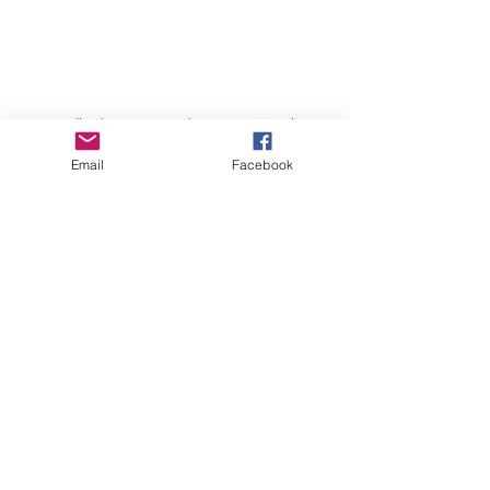
Ici, tortilla de pommes de terre et artichauts
Email
Facebook