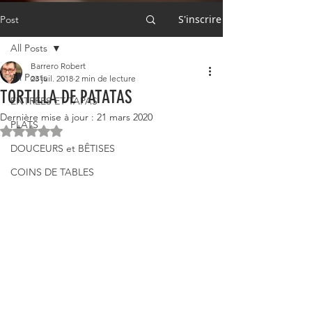
S'inscrire
Post
All Posts
Barrero Robert
All Posts
23 juil. 2018
2 min de lecture
TORTILLA DE PATATAS
ENTRÉES ET TAPAS
Dernière mise à jour :
21 mars 2020
PLATS
Noté NaN étoiles sur 5.
DOUCEURS et BÊTISES
COINS DE TABLES