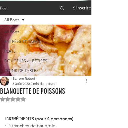
S'inscrire
Post
All Posts
All Posts
ENTRÉES ET TAPAS
PLATS
DOUCEURS et BÊTISES
COINS DE TABLES
Barrero Robert
3 août 2020
2 min de lecture
BLANQUETTE DE POISSONS
Noté NaN étoiles sur 5.
INGRÉDIENTS (pour 4 personnes)
·  4 tranches de baudroie