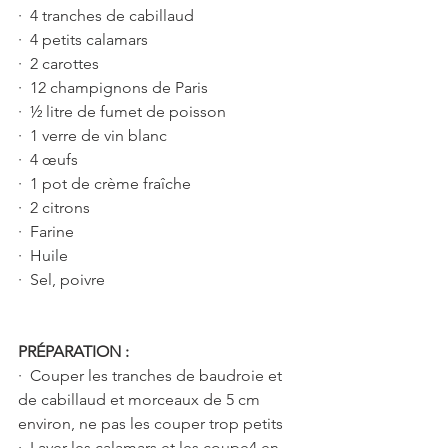
·  4 tranches de cabillaud 
·  4 petits calamars
·  2 carottes 
·  12 champignons de Paris
·  ½ litre de fumet de poisson
·  1 verre de vin blanc
·  4 œufs
·  1 pot de crème fraîche 
·  2 citrons 
·  Farine
·  Huile
·  Sel, poivre
PRÉPARATION :
·  Couper les tranches de baudroie et 
de cabillaud et morceaux de 5 cm 
environ, ne pas les couper trop petits
·  Laver les calamars et les coupe4 en 