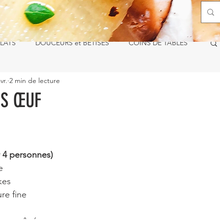
LATS
DOUCEURS et BÊTISES
COINS DE TABLES
vr.
2 min de lecture
NS ŒUF
ur 5.
4 personnes)
e
kes
re fine