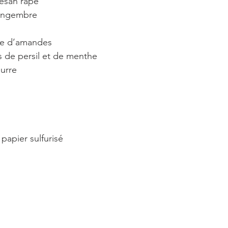
esan râpé
ingembre
e d’amandes
s de persil et de menthe
eurre
 papier sulfurisé