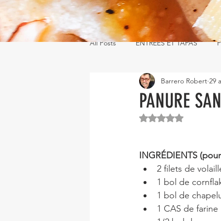
All Posts
ENTRÉES ET TAPAS
P
Barrero Robert
29 a
PANURE SA
Noté NaN étoiles s
INGRÉDIENTS (pour 
2 filets de volaill
1 bol de cornfla
1 bol de chapelu
1 CAS de farine