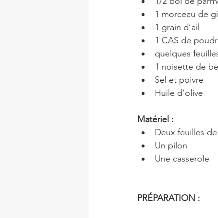
1/2 bol de parm
1 morceau de g
1 grain d’ail
1 CAS de poudr
quelques feuille
1 noisette de b
Sel et poivre
Huile d’olive
Matériel :
Deux feuilles de
Un pilon
Une casserole
PRÉPARATION :