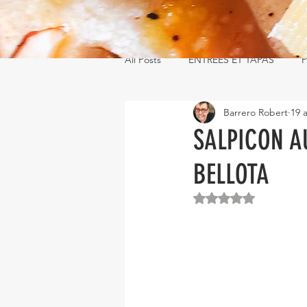
All Posts
ENTRÉES ET TAPAS
P
Barrero Robert
19 
SALPICON A
BELLOTA
Noté NaN étoiles s