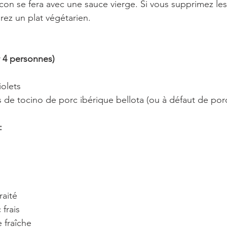
icon se fera avec une sauce vierge. Si vous supprimez le
urez un plat végétarien.
4 personnes)
iolets
es de tocino de porc ibérique bellota (ou à défaut de por
:
raité
 frais
 fraîche 