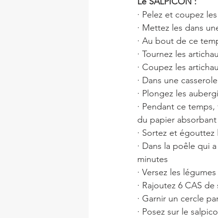
Le SALPICON :
· Pelez et coupez le
· Mettez les dans un
· Au bout de ce temp
· Tournez les articha
· Coupez les articha
· Dans une casserole 
· Plongez les auberg
· Pendant ce temps, f
du papier absorbant
· Sortez et égouttez 
· Dans la poêle qui a
minutes
· Versez les légumes
· Rajoutez 6 CAS de 
· Garnir un cercle pa
· Posez sur le salpi