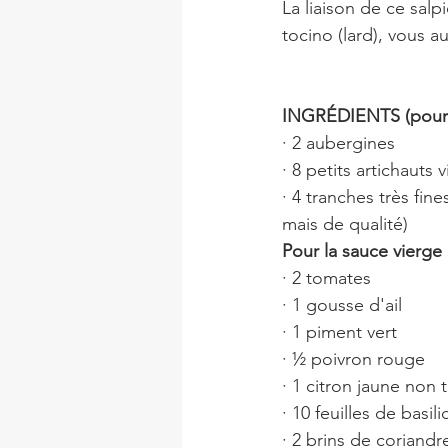
La liaison de ce salp
tocino (lard), vous a
INGRÉDIENTS (pour 
· 2 aubergines
· 8 petits artichauts v
· 4 tranches très fin
mais de qualité)
Pour la sauce vierge 
· 2 tomates
· 1 gousse d'ail
· 1 piment vert
· ½ poivron rouge
· 1 citron jaune non t
· 10 feuilles de basilic
· 2 brins de coriandre