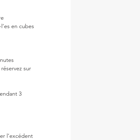
re
-l’es en cubes
inutes
 réservez sur 
pendant 3 
er l’excédent 