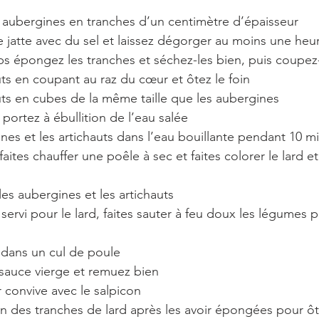
s aubergines en tranches d’un centimètre d’épaisseur
e jatte avec du sel et laissez dégorger au moins une heu
s épongez les tranches et séchez-les bien, puis coupez
uts en coupant au raz du cœur et ôtez le foin
uts en cubes de la même taille que les aubergines 
portez à ébullition de l’eau salée
ines et les artichauts dans l’eau bouillante pendant 10 m
aites chauffer une poêle à sec et faites colorer le lard et
les aubergines et les artichauts
 servi pour le lard, faites sauter à feu doux les légumes 
 dans un cul de poule
sauce vierge et remuez bien
r convive avec le salpicon
con des tranches de lard après les avoir épongées pour ôt