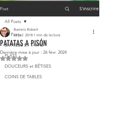
S'inscrire
Post
All Posts
Barrero Robert
All Posts
23 juil. 2018
1 min de lecture
PATATAS A PISÓN
ENTRÉES ET TAPAS
Dernière mise à jour :
26 févr. 2024
PLATS
Noté NaN étoiles sur 5.
DOUCEURS et BÊTISES
COINS DE TABLES