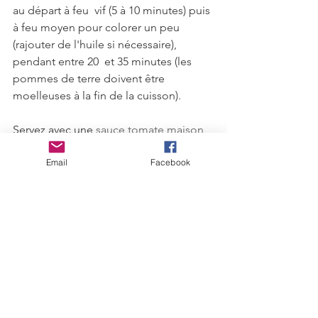
au départ à feu  vif (5 à 10 minutes) puis 
à feu moyen pour colorer un peu 
(rajouter de l'huile si nécessaire), 
pendant entre 20  et 35 minutes (les 
pommes de terre doivent être 
moelleuses à la fin de la cuisson).
Servez avec une 
sauce tomate maison
bien relevée. 
Email
Facebook
Tomate
Pommes de terre
Oignon
Patates
Sauce tomate