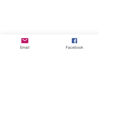
Courgettes
Menthe
ENTRÉES ET TAPAS
Email
Facebook
PLATS
Voir tout
Posts récents