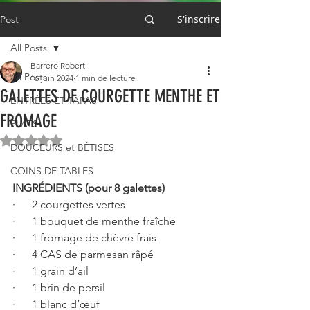
S'inscrire
Post
All Posts
Barrero Robert
All Posts
16 juin 2024
1 min de lecture
GALETTES DE COURGETTE MENTHE ET
ENTRÉES ET TAPAS
FROMAGE
PLATS
Noté NaN étoiles sur 5.
DOUCEURS et BÊTISES
COINS DE TABLES
INGRÉDIENTS (pour 8 galettes)
·      2 courgettes vertes
·      1 bouquet de menthe fraîche
·      1 fromage de chèvre frais
·      4 CAS de parmesan râpé
·      1 grain d’ail
·      1 brin de persil
·      1 blanc d’œuf