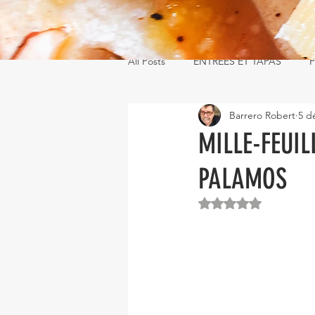
All Posts
ENTRÉES ET TAPAS
P
Barrero Robert
5 d
MILLE-FEUI
PALAMOS
Noté NaN étoiles s