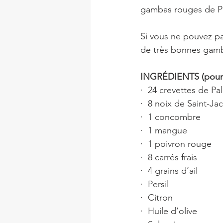
gambas rouges de P
Si vous ne pouvez pa
de très bonnes gam
INGRÉDIENTS (pour 
·  24 crevettes de P
·  8 noix de Saint-Ja
·  1 concombre 
·  1 mangue
·  1 poivron rouge
·  8 carrés frais
·  4 grains d’ail
·  Persil
·  Citron 
·  Huile d’olive