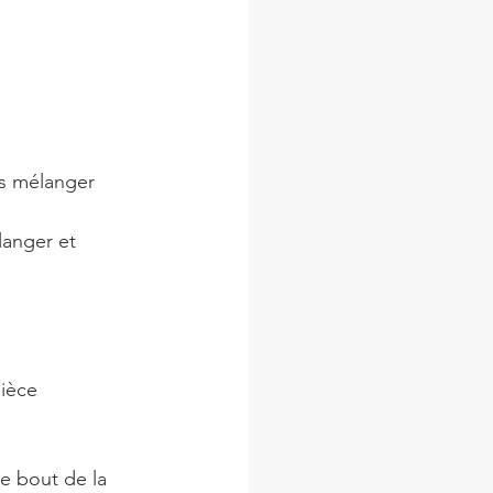
es mélanger 
langer et 
ièce 
le bout de la 