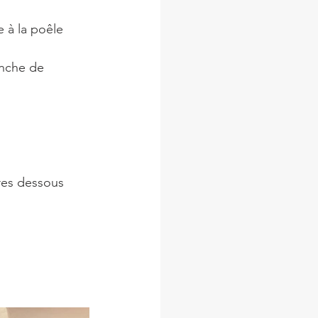
e à la poêle 
anche de 
tres dessous 