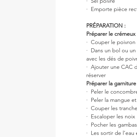
·  Sel poivre
·  Emporte pièce rec
PRÉPARATION :
Préparer le crémeux 
·  Couper le poivron
·  Dans un bol ou un 
avec les dés de poiv
·  Ajouter une CAC de
réserver 
Préparer la garniture 
·  Peler le concombre
·  Peler la mangue et
·  Couper les tranch
·  Escaloper les noix
·  Pocher les gambas
·  Les sortir de l’eau