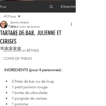
S'inscrire
Post
All Posts
Barrero Robert
All Posts
28 mai
2 min de lecture
TARTARE DE BAR, JULIENNE ET
ENTRÉES ET TAPAS
CERISES
PLATS
Noté NaN étoiles sur 5.
DOUCEURS et BÊTISES
COINS DE TABLES
INGREDIENTS (pour 4 personnes) :
2 filets de bar ou de loup
1 petit poivron rouge
1 botte de ciboulette
1 poignée de cerises
1 pomme