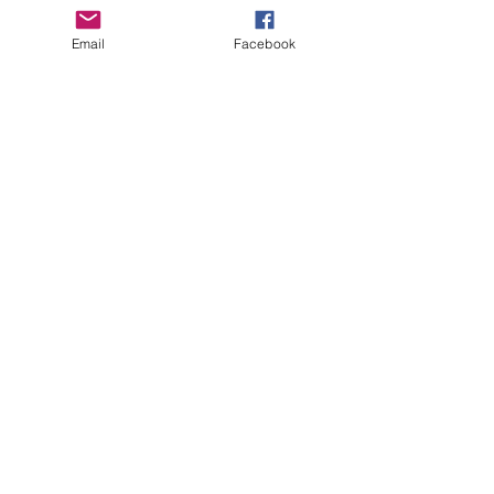
d’olive
Email
Facebook
Servir frais sans tarder après avoir ôté 
les cercles