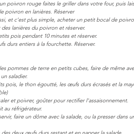
n poivron rouge faites le griller dans votre four, puis laiss
le poivron en lanières. Réserver
i, et c’est plus simple, acheter un petit bocal de poivro
 des lanières du poivron et réserver.
petits pois pendant 10 minutes et réserver.
s durs entiers à la fourchette. Réserver.
les pommes de terre en petits cubes, faire de même avec
un saladier.
its pois, le thon égoutté, les œufs durs écrasés et la ma
ble)
aler et poivrer, goûter pour rectifier l’assaisonnement.
t au réfrigérateur.
rvir, faire un dôme avec la salade, ou la presser dans 
 des deux œufs durs restant et en napper la salade