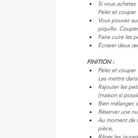
Si vous achetez u
Peler et couper 
Vous pouvez auss
piquillo. Couper
Faire cuire les 
Écraser deux œuf
FINITION :
Peler et couper 
Les mettre dans 
Rajouter les pet
(maison si possi
Bien mélanger, s
Réserver une nui
Au moment de se
pièce,
Râper les jaunes