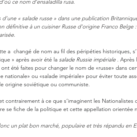
, d’où ce nom d’ensaladilla rusa.
 d’une « salade russe » dans une publication Britanniqu
on définitive à un cuisiner Russe d’origine Franco Belge :
arisée.
tte a  changé de nom au fil des péripéties historiques, s
ique » après avoir été la 
salade Russie impériale
 . Après 
s ont été faites pour changer le nom de «russe» dans cert
de nationale» ou «salade impériale» pour éviter toute ass
le origine soviétique ou communiste.
t contrairement à ce que s’imaginent les Nationalistes de
 se fiche de la politique et cette appellation orientée n
donc un plat bon marché, populaire et très répandu en 