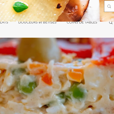
LATS
DOUCEURS et BÊTISES
COINS DE TABLES