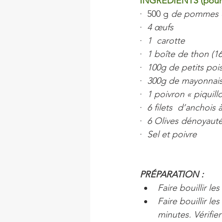
INGREDIENTS (pour 
·  500 g
 de pommes d
·  
4 œufs
·  
1
 carotte
·  
1 boîte de thon (16
·  
100g de petits poi
·  
300g de mayonnai
·  
1 poivron « piquillo
·  
6 filets  d’anchois à
·  
6 Olives dénoyaut
·  
Sel et poivre
PRÉPARATION :
Faire bouillir le
Faire bouillir l
minutes. Vérifier