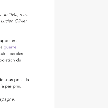
e de 1845, mais 
 Lucien Olivier 
’appelant 
la 
guerre 
ains cercles 
ociation du 
 tous poils, la 
’a pas pris.
Espagne.