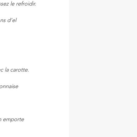
ez le refroidir. 
ns d’el 
 la carotte. 
yonnaise 
un emporte 