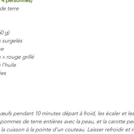
4 personnes)
e terre
0 g)
s surgelés
se
 » rouge grillé
 l’huile
ées
s œufs pendant 10 minutes départ à froid, les écaler et le
es pommes de terre entières avec la peau, et la carotte p
 la cuisson à la pointe d’un couteau. Laisser refroidir et r