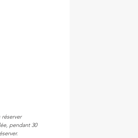
s réserver
elée, pendant 30 
éserver.