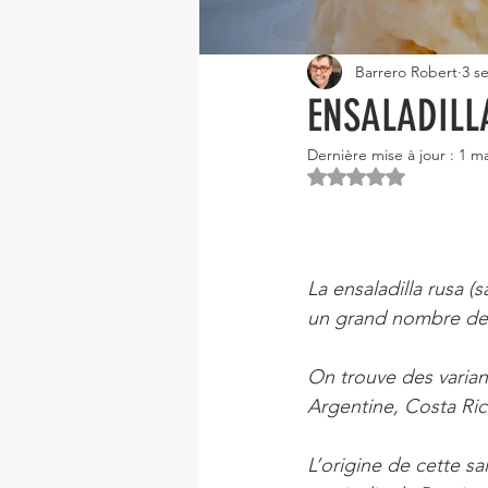
Barrero Robert
3 s
ENSALADILL
Dernière mise à jour :
1 m
Noté NaN étoiles s
La ensaladilla rusa (
un grand nombre de 
On trouve des varia
Argentine, Costa Ri
L’origine de cette sa