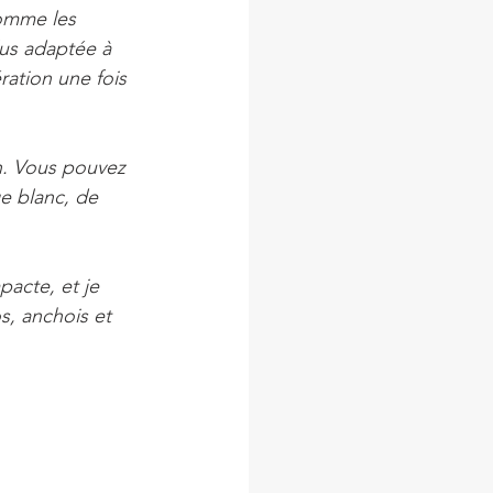
comme les 
lus adaptée à 
ération une fois 
n. Vous pouvez 
e blanc, de 
pacte, et je 
s, anchois et 