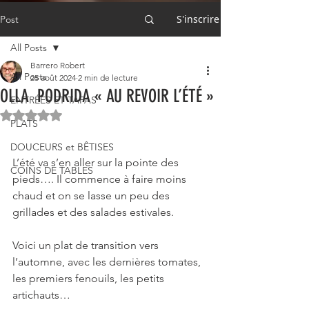
S'inscrire
Post
All Posts
Barrero Robert
All Posts
25 août 2024
2 min de lecture
OLLA PODRIDA « AU REVOIR L’ÉTÉ »
ENTRÉES ET TAPAS
Noté NaN étoiles sur 5.
PLATS
DOUCEURS et BÊTISES
L’été va s’en aller sur la pointe des 
COINS DE TABLES
pieds…. Il commence à faire moins 
chaud et on se lasse un peu des 
grillades et des salades estivales.
Voici un plat de transition vers 
l’automne, avec les dernières tomates, 
les premiers fenouils, les petits 
artichauts…