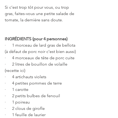
Si c’est trop tôt pour vous, ou trop 
gras, faites-vous une petite salade de 
tomate, la dernière sans doute.
INGRÉDIENTS (pour 4 personnes)
·      1 morceau de lard gras de bellota 
(à défaut de porc noir c’est bien aussi)
·      4 morceaux de tête de porc cuite
·      2 litres de bouillon de volaille 
(recette ici)
·      4 artichauts violets
·      4 petites pommes de terre
·      1 carotte
·      2 petits bulbes de fenouil
·      1 poireau
·      2 clous de girofle
·      1 feuille de laurier