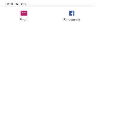
artichauts.
·      Filtrer le bouillon et le verser dans 
l’assiette.
Email
Facebook
Servir bien chaud.