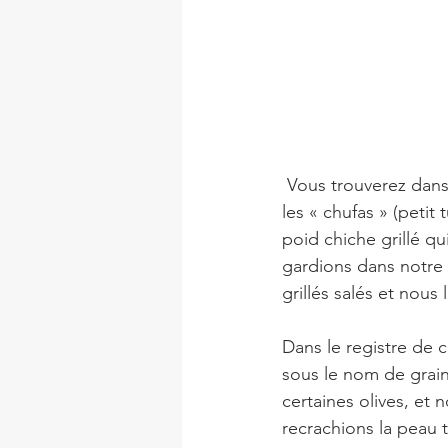
 Vous trouverez dans cette recette un ingrédient qui était un de mes plaisirs d’enfant, avec 
les « chufas » (petit 
poid chiche grillé 
gardions dans notre 
grillés salés et nous
Dans le registre de c
sous le nom de grai
certaines olives, et 
recrachions la peau 