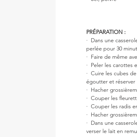
PRÉPARATION :
·  Dans une casserole
perlée pour 30 minut
·  Faire de même ave
·  Peler les carottes
·  Cuire les cubes de
égoutter et réserver
·  Hacher grossièrem
·  Couper les fleure
·  Couper les radis e
·  Hacher grossièreme
·  Dans une casserol
verser le lait en re