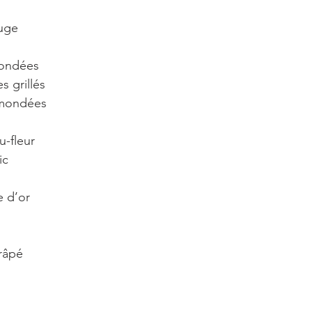
ouge
mondées
s grillés
s mondées
u-fleur
ic
e d’or
râpé