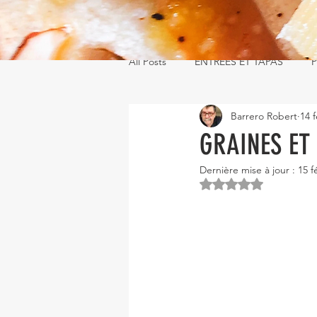
All Posts
ENTRÉES ET TAPAS
P
Barrero Robert
14 f
GRAINES ET
Dernière mise à jour :
15 f
Noté NaN étoiles s