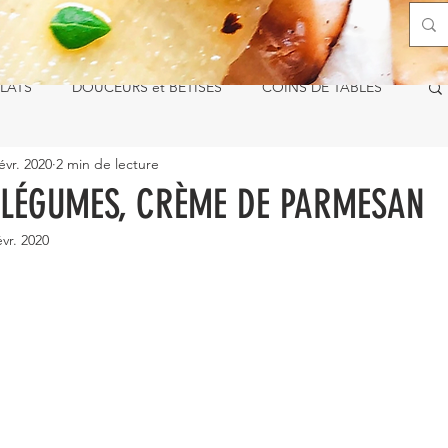
LATS
DOUCEURS et BÊTISES
COINS DE TABLES
évr. 2020
2 min de lecture
 LÉGUMES, CRÈME DE PARMESAN
évr. 2020
ur 5.