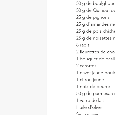
·  50 g de boulghour
·  50 g de Quinoa r
·  25 g de pignons
·  25 g d’amandes 
·  25 g de pois chiche
·  25 g de noisette
·  8 radis
·  2 fleurettes de cho
·  1 bouquet de basil
·  2 carottes
·  1 navet jaune boul
·  1 citron jaune
·  1 noix de beurre
·  50 g de parmesan 
·  1 verre de lait
·  Huile d’olive
·  Sel, poivre