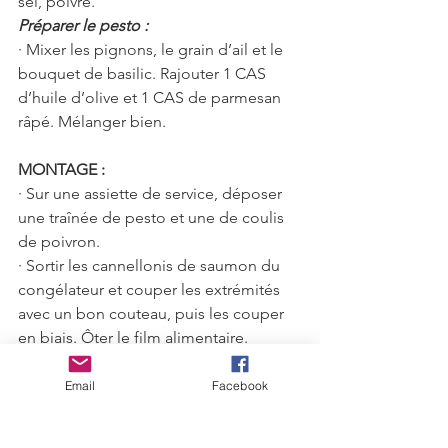
sel, poivre. 
Préparer le pesto :
· Mixer les pignons, le grain d’ail et le 
bouquet de basilic. Rajouter 1 CAS 
d’huile d’olive et 1 CAS de parmesan 
râpé. Mélanger bien.
MONTAGE :
· Sur une assiette de service, déposer 
une traînée de pesto et une de coulis 
de poivron.
· Sortir les cannellonis de saumon du 
congélateur et couper les extrémités 
avec un bon couteau, puis les couper 
en biais. Ôter le film alimentaire. 
Déposer joliment dans l’assiette et 
laisser décongeler.
Email
Facebook
· Servir avec une vinaigrette au soja en 
ajoutant quelques feuilles de mâche. 