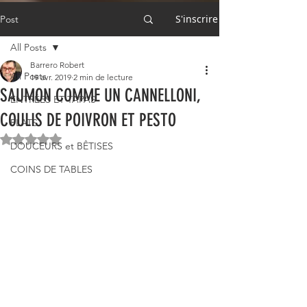
S'inscrire
Post
All Posts
Barrero Robert
All Posts
19 avr. 2019
2 min de lecture
SAUMON COMME UN CANNELLONI,
ENTRÉES ET TAPAS
COULIS DE POIVRON ET PESTO
PLATS
Noté NaN étoiles sur 5.
DOUCEURS et BÊTISES
COINS DE TABLES