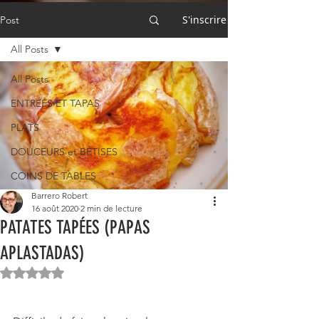
S'inscrire
Post
All Posts
All Posts
ENTRÉES ET TAPAS
PLATS
DOUCEURS et BÊTISES
COINS DE TABLES
Barrero Robert
16 août 2020
2 min de lecture
PATATES TAPÉES (PAPAS
APLASTADAS)
Noté NaN étoiles sur 5.