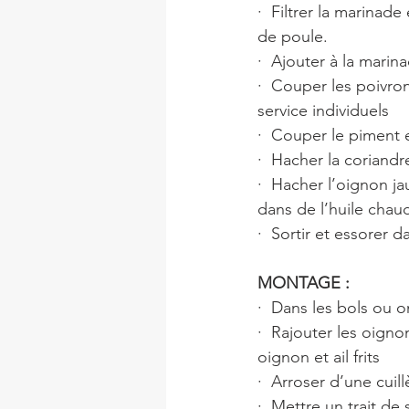
·  Filtrer la marinad
de poule.
·  Ajouter à la marin
·  Couper les poivro
service individuels
·  Couper le piment 
·  Hacher la coriandr
·  Hacher l’oignon ja
dans de l’huile chau
·  Sortir et essorer 
MONTAGE :
·  Dans les bols ou 
·  Rajouter les oign
oignon et ail frits
·  Arroser d’une cuil
·  Mettre un trait de