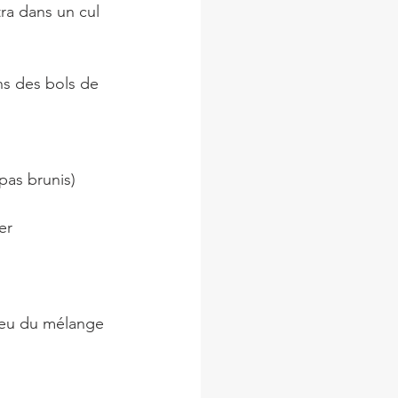
tra dans un cul 
ns des bols de 
pas brunis) 
er 
 peu du mélange 