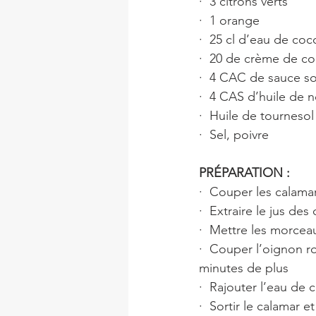
·  3 citrons verts
·  1 orange 
·  25 cl d’eau de coc
·  20 de crème de c
·  4 CAC de sauce so
·  4 CAS d’huile de n
·  Huile de tournesol
·  Sel, poivre
PRÉPARATION :
·  Couper les calamar
·  Extraire le jus de
·  Mettre les morceau
·  Couper l’oignon ro
minutes de plus
·  Rajouter l’eau de 
·  Sortir le calamar 