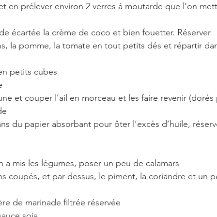
e et en prélever environ 2 verres à moutarde que l’on met
ade écartée la crème de coco et bien fouetter. Réserver 
ns, la pomme, la tomate en tout petits dés et répartir da
en petits cubes
e
une et couper l’ail en morceau et les faire revenir (dorés 
de 
dans du papier absorbant pour ôter l’excès d’huile, réserv
on a mis les légumes, poser un peu de calamars
ons coupés, et par-dessus, le piment, la coriandre et un
lère de marinade filtrée réservée
 sauce soja