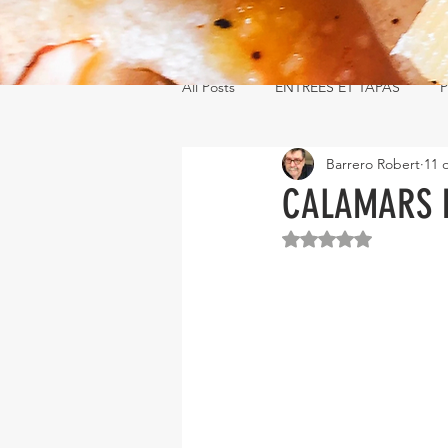
All Posts
ENTRÉES ET TAPAS
P
Barrero Robert
11 
CALAMARS E
Noté NaN étoiles s