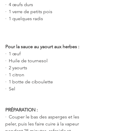
·  4 œufs durs
·  1 verre de petits pois
·  1 quelques radis
Pour la sauce au yaourt aux herbes :
·  1 œuf
·  Huile de tournesol
·  2 yaourts
·  1 citron
·  1 botte de ciboulette
·  Sel
PRÉPARATION :
·  Couper le bas des asperges et les 
peler, puis les faire cuire à la vapeur 
pendant 25 minutes, refroidir et 