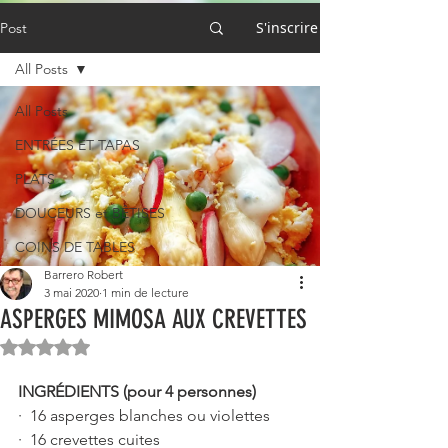
S'inscrire
Post
All Posts
All Posts
ENTRÉES ET TAPAS
PLATS
DOUCEURS et BÊTISES
COINS DE TABLES
Barrero Robert
3 mai 2020
1 min de lecture
ASPERGES MIMOSA AUX CREVETTES
Noté NaN étoiles sur 5.
INGRÉDIENTS (pour 4 personnes)
·  16 asperges blanches ou violettes
·  16 crevettes cuites