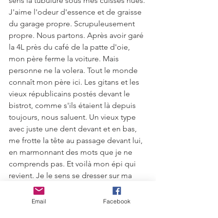
sens la tubulure sous mes cuisses nues. 
J'aime l'odeur d'essence et de graisse 
du garage propre. Scrupuleusement 
propre. Nous partons. Après avoir garé 
la 4L près du café de la patte d'oie, 
mon père ferme la voiture. Mais 
personne ne la volera. Tout le monde 
connaît mon père ici. Les gitans et les 
vieux républicains postés devant le 
bistrot, comme s'ils étaient là depuis 
toujours, nous saluent. Un vieux type 
avec juste une dent devant et en bas, 
me frotte la tête au passage devant lui, 
en marmonnant des mots que je ne 
comprends pas. Et voilà mon épi qui 
revient. Je le sens se dresser sur ma 
tête. C'est malin ! 
Email
Facebook
Nous rentrons dans le bar, mon père 