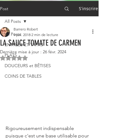
S'inscrire
Post
All Posts
Barrero Robert
All Posts
9 juil. 2018
2 min de lecture
LA SAUCE TOMATE DE CARMEN
ENTRÉES ET TAPAS
Dernière mise à jour :
26 févr. 2024
PLATS
Noté NaN étoiles sur 5.
DOUCEURS et BÊTISES
COINS DE TABLES
Rigoureusement indispensable 
puisque c'est une base utilisable pour 