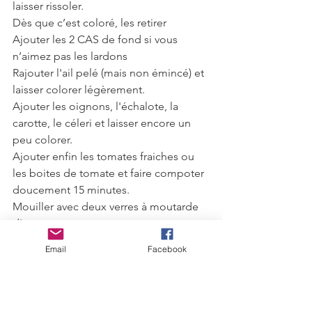
laisser rissoler. 
Dès que c’est coloré, les retirer
Ajouter les 2 CAS de fond si vous 
n’aimez pas les lardons
Rajouter l'ail pelé (mais non émincé) et 
laisser colorer légèrement.
Ajouter les oignons, l'échalote, la 
carotte, le céleri et laisser encore un 
peu colorer.
Ajouter enfin les tomates fraiches ou 
les boites de tomate et faire compoter 
doucement 15 minutes.
Mouiller avec deux verres à moutarde 
d'eau.
Laisser réduire 5 minutes et rajouter la 
Email
Facebook
boite de chair de tomate et le 
concentré.
Emincer le persil et le rajouter.
Saler, poivrer.