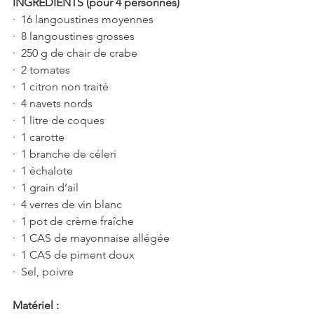
INGRÉDIENTS (pour 4 personnes)
·  16 langoustines moyennes 
·  8 langoustines grosses 
·  250 g de chair de crabe 
·  2 tomates
·  1 citron non traité
·  4 navets nords
·  1 litre de coques 
·  1 carotte
·  1 branche de céleri
·  1 échalote 
·  1 grain d’ail 
·  4 verres de vin blanc 
·  1 pot de crème fraîche 
·  1 CAS de mayonnaise allégée 
·  1 CAS de piment doux
·  Sel, poivre
Matériel :