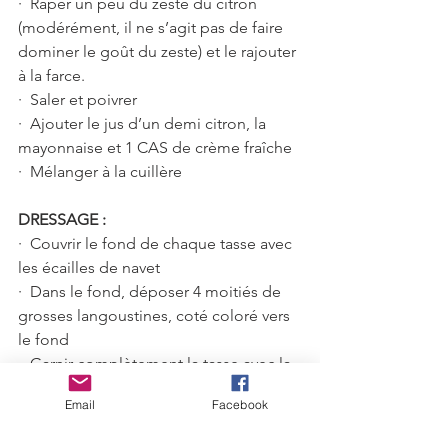
·  Râper un peu du zeste du citron 
(modérément, il ne s’agit pas de faire 
dominer le goût du zeste) et le rajouter 
à la farce.
·  Saler et poivrer
·  Ajouter le jus d’un demi citron, la 
mayonnaise et 1 CAS de crème fraîche 
·  Mélanger à la cuillère 
DRESSAGE :
·  Couvrir le fond de chaque tasse avec 
les écailles de navet
·  Dans le fond, déposer 4 moitiés de 
grosses langoustines, coté coloré vers 
le fond
·  Garnir complètement la tasse avec la 
farce
Email
Facebook
·  Renverser la tasse sur une assiette 
creuse de service.