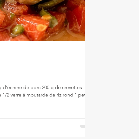
 d’échine de porc 200 g de crevettes
1/2 verre à moutarde de riz rond 1 petite
 de légumes Un peu de persil 1 CAS de
ts PRÉPARATIO