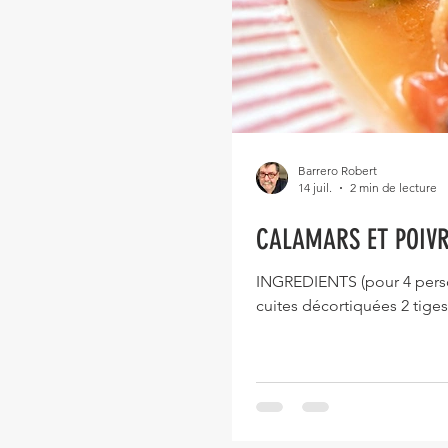
Barrero Robert
14 juil.
2 min de lecture
CALAMARS ET POIVR
INGREDIENTS (pour 4 person
cuites décortiquées 2 tige
carotte 1 CAS de chapelure
maïzena 1 noix de beurre 