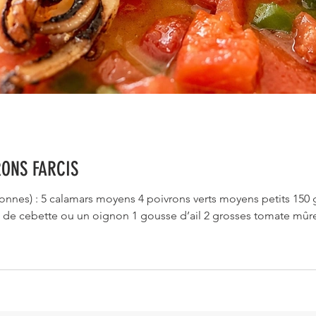
ONS FARCIS
nes) : 5 calamars moyens 4 poivrons verts moyens petits 150 g
s de cebette ou un oignon 1 gousse d’ail 2 grosses tomate mûre 
 3 verres de vin blanc 1 verre de cognac 1/2 litre de bouillon
Huile d’olive Sel poivre MATÉRIEL : Poche à douille Cures den