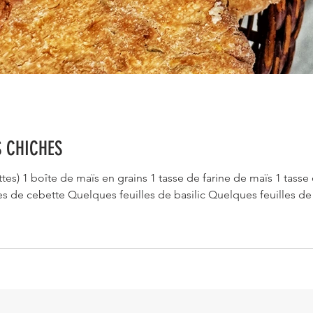
S CHICHES
s) 1 boîte de maïs en grains 1 tasse de farine de maïs 1 tasse 
es de cebette Quelques feuilles de basilic Quelques feuilles d
Sel et poivre PRÉPARATION : Préchauffer le four à 180 degrés Da
ebette Mixer grossièrement et mettre dans un cul de poule Hache