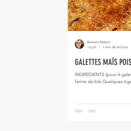
Barrero Robert
13 juil.
1 min de lecture
GALETTES MAÏS POI
INGREDIENTS (pour 6 galette
farine de blé Quelques tig
tasse d’eau Huile d’olive 
et le vert de 3 tiges de c