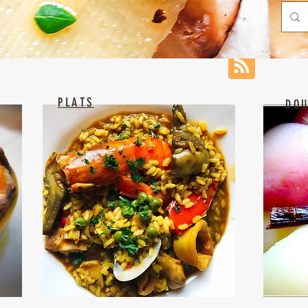
PLATS
DOU