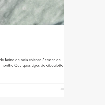
de farine de pois chiches 2 tasses de
e menthe Quelques tiges de ciboulette 1/2
ns un mixer, mettre le maïs bien égoutté
r g