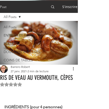
S'inscrire
Post
All Posts
All Posts
ENTRÉES ET TAPAS
PLATS
DOUCEURS et BÊTISES
COINS DE TABLES
Barrero Robert
27 janv. 2021
2 min de lecture
RIS DE VEAU AU VERMOUTH, CÈPES
Noté NaN étoiles sur 5.
INGRÉDIENTS (pour 4 personnes)