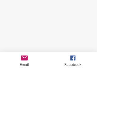
Email
Facebook
Nous aimerions connaître
votre avis.
Prénom